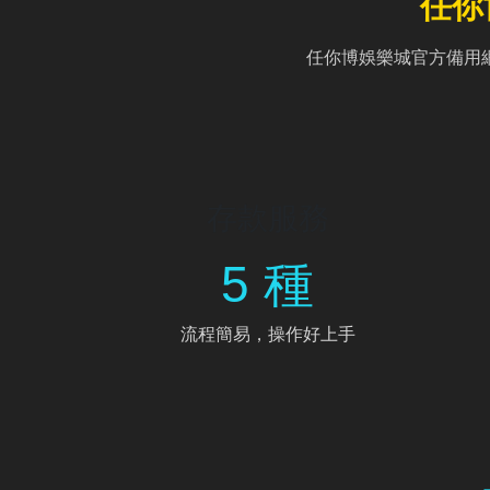
任你
任你博娛樂城官方備用
任你博娛樂城服務特色
存款服務
5
種
流程簡易，操作好上手