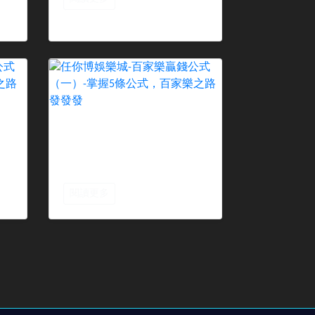
）
百家樂贏錢公式
樂
（一）-掌握5條公式，
百家樂之路發發發
閱讀更多