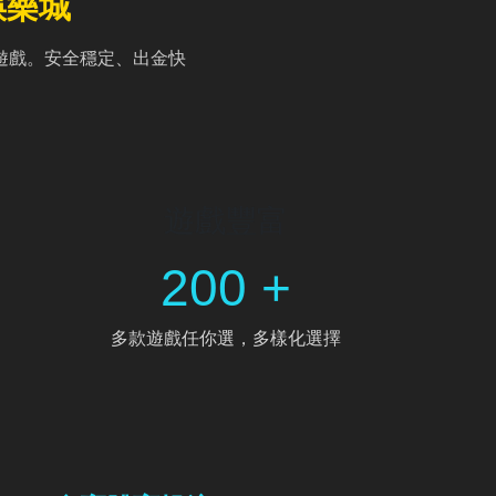
娛樂城
遊戲。安全穩定、出金快
遊戲豐富
200
+
多款遊戲任你選，多樣化選擇