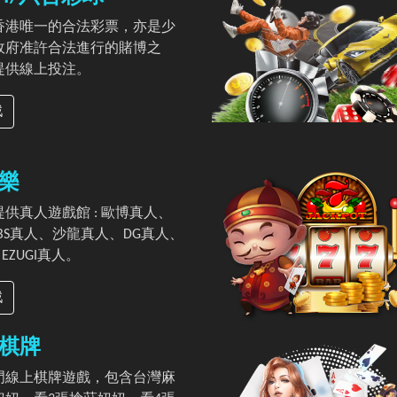
香港唯一的合法彩票，亦是少
政府准許合法進行的賭博之
提供線上投注。
戲
樂
供真人遊戲館 : 歐博真人、
BS真人、沙龍真人、DG真人、
EZUGI真人。
戲
棋牌
門線上棋牌遊戲，包含台灣麻