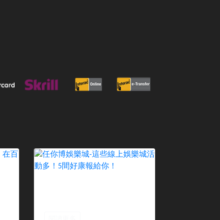
樂
這些線上娛樂城活動
多！5間好康報給你！
閱讀更多