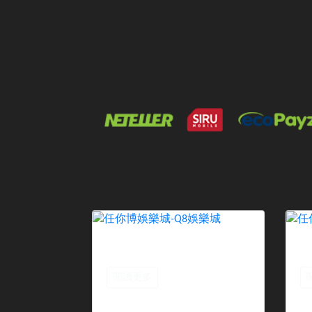
Q8娛樂城
閱讀更多