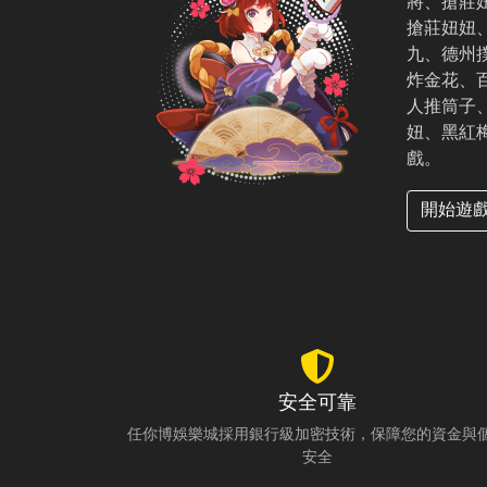
將、搶莊
搶莊妞妞
九、德州
炸金花、
人推筒子
妞、黑紅
戲。
開始遊
安全可靠
任你博娛樂城採用銀行級加密技術，保障您的資金與
安全