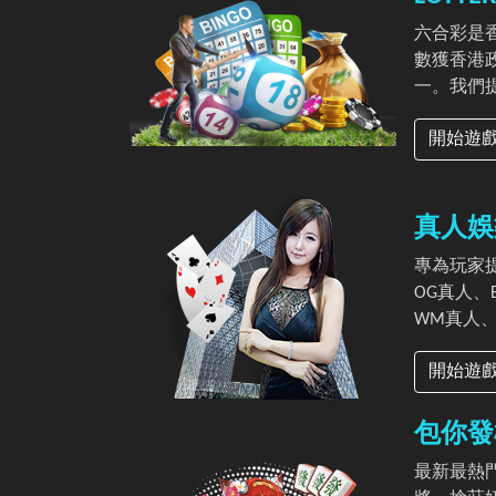
六合彩是
數獲香港
一。我們
開始遊
真人娛
專為玩家提
OG真人、
WM真人、
開始遊
包你發
最新最熱