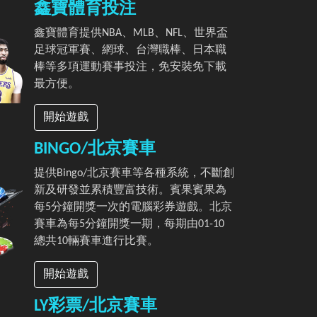
鑫寶體育投注
鑫寶體育提供NBA、MLB、NFL、世界盃
足球冠軍賽、網球、台灣職棒、日本職
棒等多項運動賽事投注，免安裝免下載
最方便。
開始遊戲
BINGO/北京賽車
提供Bingo/北京賽車等各種系統，不斷創
新及研發並累積豐富技術。賓果賓果為
每5分鐘開獎一次的電腦彩券遊戲。北京
賽車為每5分鐘開獎一期，每期由01-10
總共10輛賽車進行比賽。
開始遊戲
LY彩票/北京賽車